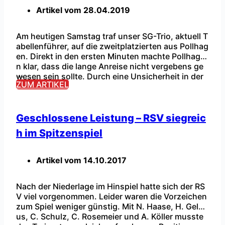
Artikel vom
28.04.2019
Am heutigen Samstag traf unser SG-Trio, aktuell T
abellenführer, auf die zweitplatzierten aus Pollhag
en. Direkt in den ersten Minuten machte Pollhage
n klar, dass die lange Anreise nicht vergebens ge
...
wesen sein sollte. Durch eine Unsicherheit in der
ZUM ARTIKEL
Abwehr gingen die Gäste früh in Führung – 0:1. Im
Anschluss fingen sich die Hausdamen und spielte
n nun einen starken […]
Geschlossene Leistung – RSV siegreic
h im Spitzenspiel
Artikel vom
14.10.2017
Nach der Niederlage im Hinspiel hatte sich der RS
V viel vorgenommen. Leider waren die Vorzeichen
zum Spiel weniger günstig. Mit N. Haase, H. Gelha
us, C. Schulz, C. Rosemeier und A. Köller musste
...