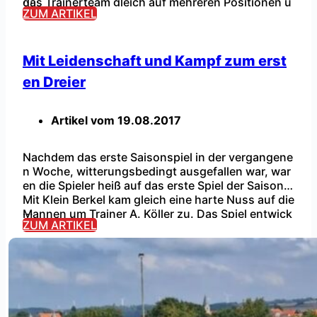
das Trainerteam gleich auf mehreren Positionen u
ZUM ARTIKEL
mdisponieren. Trainer A. Köller fand in seiner Ans
prache die richtigen worte und der RSV gib hoch k
onzentriert […]
Mit Leidenschaft und Kampf zum erst
en Dreier
Artikel vom
19.08.2017
Nachdem das erste Saisonspiel in der vergangene
n Woche, witterungsbedingt ausgefallen war, war
en die Spieler heiß auf das erste Spiel der Saison.
Mit Klein Berkel kam gleich eine harte Nuss auf die
...
Mannen um Trainer A. Köller zu. Das Spiel entwick
ZUM ARTIKEL
elte sich von Beginn an nicht so, wie es sich alle v
orgestellt hatte. Man wollte den […]