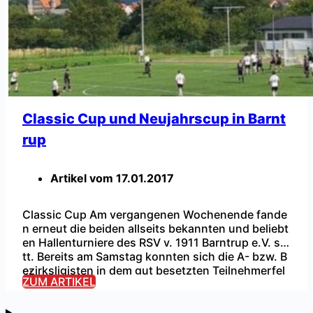
Classic Cup und Neujahrscup in Barnt
rup
Artikel vom
17.01.2017
Classic Cup Am vergangenen Wochenende fande
n erneut die beiden allseits bekannten und beliebt
en Hallenturniere des RSV v. 1911 Barntrup e.V. sta
tt. Bereits am Samstag konnten sich die A- bzw. B
...
ezirksligisten in dem gut besetzten Teilnehmerfel
ZUM ARTIKEL
d messen. Am darauffolgenden Sonntag fand das
Turnier für die Kreisliga B und C Mannschaften sta
tt, was ebenfalls spannende Momente und […]