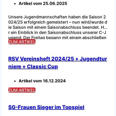
Artikel vom
25.06.2025
Unsere Jugendmannschaften haben die Saison 2
024/25 erfolgreich gemeistert – nun wird/wurde d
ie Saison mit einem Saisonabschluss beendet. Hie
r ein Einblick in den Saisonabschluss unserer C-J
...
ugend: Der Freitag begann mit einem abschließen
ZUM ARTIKEL
den Testspiel, welches wir noch einmal gewinnen
konnten. Danach wurde gegrillt und einige unters
chiedliche Aktivitäten (Fußballtennis, Fußballdart,
…) gemacht. Danach haben wir gemeinsam ein Fu
RSV Vereinsheft 2024/25 + Jugendtur
ßballspiel […]
niere + Classic Cup
Artikel vom
16.12.2024
ZUM ARTIKEL
SG-Frauen Sieger im Topspiel