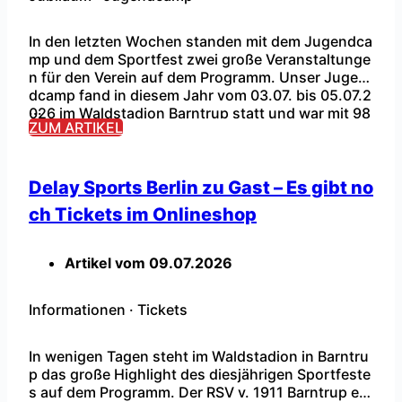
In den letzten Wochen standen mit dem Jugendca
mp und dem Sportfest zwei große Veranstaltunge
n für den Verein auf dem Programm. Unser Jugen
dcamp fand in diesem Jahr vom 03.07. bis 05.07.2
...
026 im Waldstadion Barntrup statt und war mit 98
ZUM ARTIKEL
Teilnehmern, passend zum fünfjährigen Jubiläum,
fast ausgebucht. Das Jugendcamp startete am Fr
eitag (Tag 1) mit einer Begrüßung […]
Delay Sports Berlin zu Gast – Es gibt no
ch Tickets im Onlineshop
Artikel vom
09.07.2026
Informationen
·
Tickets
In wenigen Tagen steht im Waldstadion in Barntru
p das große Highlight des diesjährigen Sportfeste
s auf dem Programm. Der RSV v. 1911 Barntrup e.