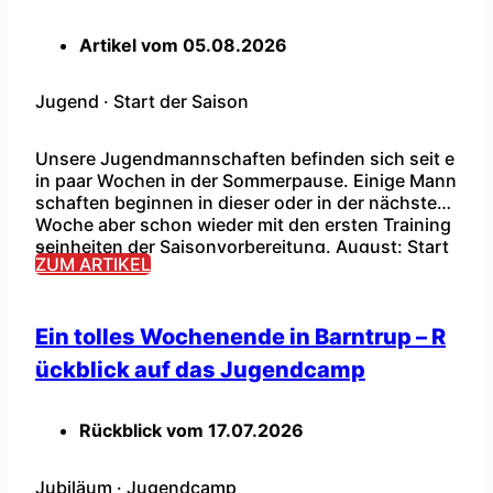
Artikel vom
05.08.2026
Jugend
·
Start der Saison
Unsere Jugendmannschaften befinden sich seit e
in paar Wochen in der Sommerpause. Einige Mann
schaften beginnen in dieser oder in der nächsten
Woche aber schon wieder mit den ersten Training
...
seinheiten der Saisonvorbereitung. August: Start
ZUM ARTIKEL
der Saisonvorbereitung mit den ersten Trainingsei
nheiten und Testspielen. September: Erste Runde
im Kreispokal (05.09.) und Start der Ligaspiele (1
2.09.). Die Sommerpause ist beendet! […]
Ein tolles Wochenende in Barntrup – R
ückblick auf das Jugendcamp
Rückblick vom
17.07.2026
Jubiläum
·
Jugendcamp