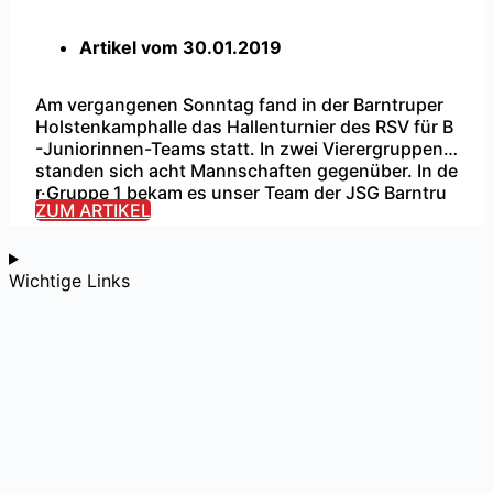
Artikel vom
30.01.2019
Am vergangenen Sonntag fand in der Barntruper
Holstenkamphalle das Hallenturnier des RSV für B
-Juniorinnen-Teams statt. In zwei Vierergruppen
standen sich acht Mannschaften gegenüber. In de
...
r Gruppe 1 bekam es unser Team der JSG Barntru
ZUM ARTIKEL
p/Blomberg zum Auftaktspiel mit dem TuS Eichhol
z-Remmighausen zu tun. Gegen den späteren Gru
ppensieger hatte man beim 0:3 keine Chance. Eic
Wichtige Links
hholz-Remmighausen sicherte sich […]