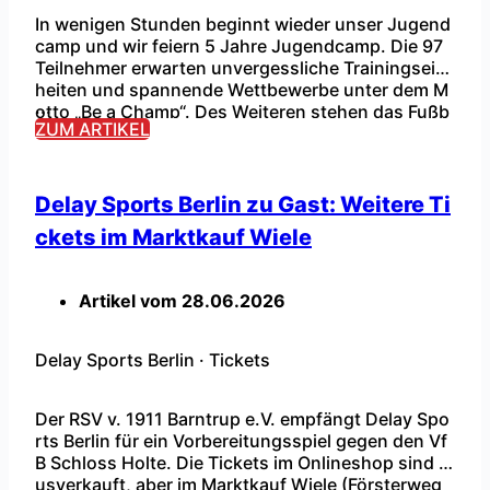
In wenigen Stunden beginnt wieder unser Jugend
camp und wir feiern 5 Jahre Jugendcamp. Die 97
Teilnehmer erwarten unvergessliche Trainingsein
heiten und spannende Wettbewerbe unter dem M
...
otto „Be a Champ“. Des Weiteren stehen das Fußb
ZUM ARTIKEL
allabzeichen und andere Highlights auf dem Progr
amm. Familientag am Samstag: Die Familien und al
le anderen Besucher erwarten verschiedene Highli
ghts, u.a. Fußball-Dart, Fußball-Tennis, Hüpfburg
Delay Sports Berlin zu Gast: Weitere Ti
[…]
ckets im Marktkauf Wiele
Artikel vom
28.06.2026
Delay Sports Berlin
·
Tickets
Der RSV v. 1911 Barntrup e.V. empfängt Delay Spo
rts Berlin für ein Vorbereitungsspiel gegen den Vf
B Schloss Holte. Die Tickets im Onlineshop sind a
usverkauft, aber im Marktkauf Wiele (Försterweg