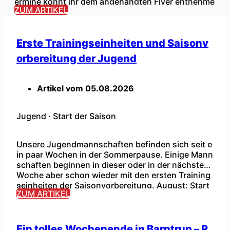
ermine könnt ihr dem angehängten Flyer entnehme
ZUM ARTIKEL
n. Warm-Up: Immer 2 Stunden vor Spielbeginn. Für
Getränke und Würstchen ist gesorgt. Kommt gerne
vorbei, wir freuen uns auf euch!
Erste Trainingseinheiten und Saisonv
orbereitung der Jugend
Artikel vom
05.08.2026
Jugend
·
Start der Saison
Unsere Jugendmannschaften befinden sich seit e
in paar Wochen in der Sommerpause. Einige Mann
schaften beginnen in dieser oder in der nächsten
Woche aber schon wieder mit den ersten Training
...
seinheiten der Saisonvorbereitung. August: Start
ZUM ARTIKEL
der Saisonvorbereitung mit den ersten Trainingsei
nheiten und Testspielen. September: Erste Runde
im Kreispokal (05.09.) und Start der Ligaspiele (1
2.09.). Die Sommerpause ist beendet! […]
Ein tolles Wochenende in Barntrup – R