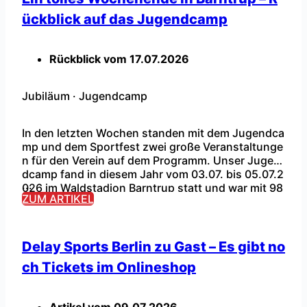
ückblick auf das Jugendcamp
Rückblick vom
17.07.2026
Jubiläum
·
Jugendcamp
In den letzten Wochen standen mit dem Jugendca
mp und dem Sportfest zwei große Veranstaltunge
n für den Verein auf dem Programm. Unser Jugen
dcamp fand in diesem Jahr vom 03.07. bis 05.07.2
...
026 im Waldstadion Barntrup statt und war mit 98
ZUM ARTIKEL
Teilnehmern, passend zum fünfjährigen Jubiläum,
fast ausgebucht. Das Jugendcamp startete am Fr
eitag (Tag 1) mit einer Begrüßung […]
Delay Sports Berlin zu Gast – Es gibt no
ch Tickets im Onlineshop
Artikel vom
09.07.2026