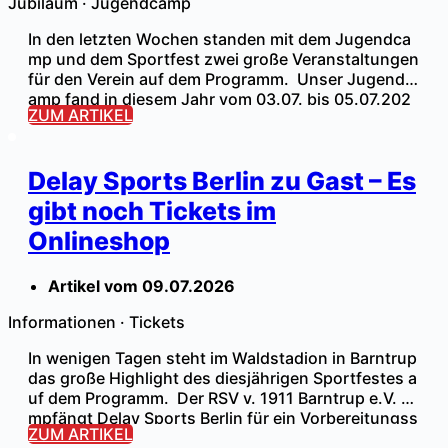
Jubiläum
·
Jugendcamp
In den letzten Wochen standen mit dem Jugendca
mp und dem Sportfest zwei große Veranstaltungen
für den Verein auf dem Programm. Unser Jugendc
amp fand in diesem Jahr vom 03.07. bis 05.07.202
ZUM ARTIKEL
6 im Waldstadion Barntrup statt und war mit 98 Teil
nehmern, passend zum fünfjährigen Jubiläum, fast
ausgebucht. Das Jugendcamp startete am Freitag
Delay Sports Berlin zu Gast – Es
(Tag 1) mit einer Begrüßung […]
gibt noch Tickets im
Onlineshop
Artikel vom
09.07.2026
Informationen
·
Tickets
In wenigen Tagen steht im Waldstadion in Barntrup
das große Highlight des diesjährigen Sportfestes a
uf dem Programm. Der RSV v. 1911 Barntrup e.V. e
mpfängt Delay Sports Berlin für ein Vorbereitungss
ZUM ARTIKEL
piel gegen den VfB Schloß Holte im Waldstadion Ba