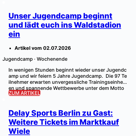
rntrup. Im Onlineshop und Marktkauf Wiele (Förste
rweg 43, 32683 Barntrup) können noch Tickets er
Unser Jugendcamp beginnt
worben werden. Es wird keine Tageskasse geben!
[…]
und lädt euch ins Waldstadion
ein
Artikel vom
02.07.2026
Jugendcamp
·
Wochenende
In wenigen Stunden beginnt wieder unser Jugendc
amp und wir feiern 5 Jahre Jugendcamp. Die 97 Te
ilnehmer erwarten unvergessliche Trainingseinheit
en und spannende Wettbewerbe unter dem Motto
ZUM ARTIKEL
„Be a Champ“. Des Weiteren stehen das Fußballabz
eichen und andere Highlights auf dem Programm.
Familientag am Samstag: Die Familien und alle and
Delay Sports Berlin zu Gast:
eren Besucher erwarten verschiedene Highlights,
u.a. Fußball-Dart, Fußball-Tennis, Hüpfburg […]
Weitere Tickets im Marktkauf
Wiele