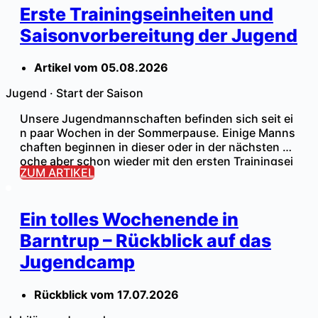
Erste Trainingseinheiten und
Saisonvorbereitung der Jugend
Artikel vom
05.08.2026
Jugend
·
Start der Saison
Unsere Jugendmannschaften befinden sich seit ei
n paar Wochen in der Sommerpause. Einige Manns
chaften beginnen in dieser oder in der nächsten W
oche aber schon wieder mit den ersten Trainingsei
ZUM ARTIKEL
nheiten der Saisonvorbereitung. August: Start der
Saisonvorbereitung mit den ersten Trainingseinheit
en und Testspielen. September: Erste Runde im Kr
Ein tolles Wochenende in
eispokal (05.09.) und Start der Ligaspiele (12.09.).
Die Sommerpause ist beendet! […]
Barntrup – Rückblick auf das
Jugendcamp
Rückblick vom
17.07.2026