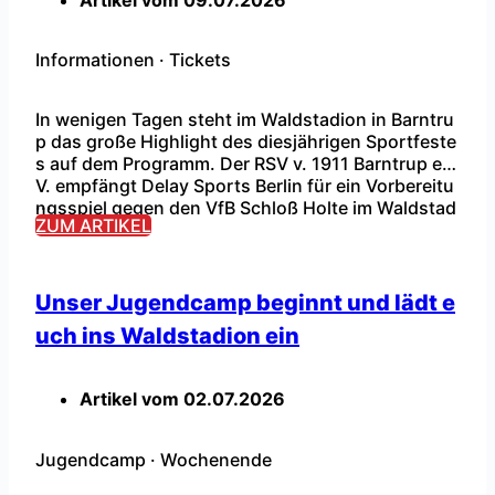
Informationen
·
Tickets
In wenigen Tagen steht im Waldstadion in Barntru
p das große Highlight des diesjährigen Sportfeste
s auf dem Programm. Der RSV v. 1911 Barntrup e.
V. empfängt Delay Sports Berlin für ein Vorbereitu
...
ngsspiel gegen den VfB Schloß Holte im Waldstad
ZUM ARTIKEL
ion Barntrup. Im Onlineshop und Marktkauf Wiele
(Försterweg 43, 32683 Barntrup) können noch Tic
kets erworben werden. Es wird keine Tageskasse
geben! […]
Unser Jugendcamp beginnt und lädt e
uch ins Waldstadion ein
Artikel vom
02.07.2026
Jugendcamp
·
Wochenende