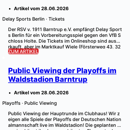
Artikel vom
28.06.2026
Delay Sports Berlin
·
Tickets
Der RSV v. 1911 Barntrup e.V. empfängt Delay Sport
s Berlin für ein Vorbereitungsspiel gegen den VfB S
chloss Holte. Die Tickets im Onlineshop sind ausve
rkauft, aber im Marktkauf Wiele (Försterweg 43, 32
ZUM ARTIKEL
683 Barntrup) könnt ihr euch zu den regulären Öff
nungszeiten noch Tickets sichern. Es wird keine T
ageskasse geben! Sichert euch euer Ticket, bevor
Public Viewing der Playoffs im
es zu spät […]
Waldstadion Barntrup
Artikel vom
28.06.2026
Playoffs
·
Public Viewing
Public Viewing der Hauptrunde im Clubhaus! Wir z
eigen alle Spiele der Playoffs der Deutschen Nation
almannschaft live im Waldstadion! Die geplanten T