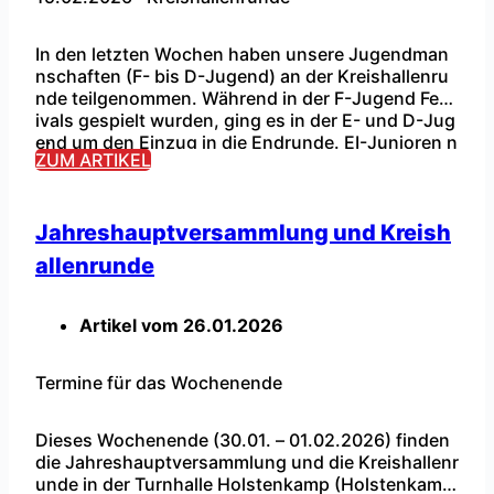
In den letzten Wochen haben unsere Jugendman
nschaften (F- bis D-Jugend) an der Kreishallenru
nde teilgenommen. Während in der F-Jugend Fest
ivals gespielt wurden, ging es in der E- und D-Jug
...
end um den Einzug in die Endrunde. EI-Junioren n
ZUM ARTIKEL
icht in der Endrunde:Unsere EI-Junioren beendete
n den 1. Spieltag der Vorrunde mit drei Siegen auf
dem 3./6. Tabellenplatz. Der 2. […]
Jahreshauptversammlung und Kreish
allenrunde
Artikel vom
26.01.2026
Termine für das Wochenende
Dieses Wochenende (30.01. – 01.02.2026) finden
die Jahreshauptversammlung und die Kreishallenr
unde in der Turnhalle Holstenkamp (Holstenkamp