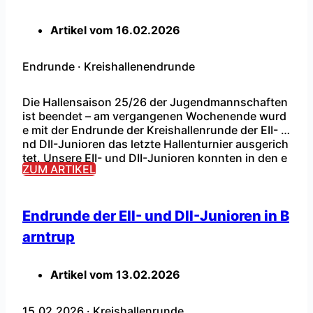
Artikel vom
16.02.2026
Endrunde
·
Kreishallenendrunde
Die Hallensaison 25/26 der Jugendmannschaften
ist beendet – am vergangenen Wochenende wurd
e mit der Endrunde der Kreishallenrunde der EII- u
nd DII-Junioren das letzte Hallenturnier ausgerich
...
tet. Unsere EII- und DII-Junioren konnten in den e
ZUM ARTIKEL
rsten Gruppenspielen leider nicht an ihre bisherig
en Leistungen anknüpfen und damit auch nicht in
die Finalrunde einziehen. Ein Sieg und zwei umkä
mpfte Niederlagen […]
Endrunde der EII- und DII-Junioren in B
arntrup
Artikel vom
13.02.2026
15.02.2026
·
Kreishallenrunde