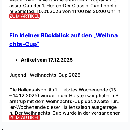
assic-Cup der 1. Herren:Der Classic-Cup findet a
...
m Samstag, 10.01.2026 von 11:00 bis 20:00 Uhr in
ZUM ARTIKEL
der Turnhalle Holstenkamp statt. Hier werden die
12 Teilnehmer um den Einzug in die Endrunde und
anschließend um den Turniersieg […]
Ein kleiner Rückblick auf den „Weihna
chts-Cup“
Artikel vom
17.12.2025
Jugend
·
Weihnachts-Cup 2025
Die Hallensaison läuft – letztes Wochenende (13.
– 14.12.2025) wurde in der Holstenkamphalle in B
arntrup mit dem Weihnachts-Cup das zweite Turn
ier-Wochenende dieser Hallensaison ausgetrage
...
n. Der Weihnachts-Cup wurde in der vergangenen
ZUM ARTIKEL
Hallensaison erstmals ausgetragen und beinhalte
t jeweils ein Turnier für alle unsere Jugendmannsc