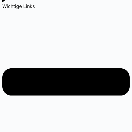
haften (G- bis B-Jugend). F-Jugend – Spaß und Ei
Wichtige Links
nsatz statt Ergebnis Das Turnier-Wochenende sta
rtete am […]