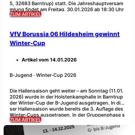
5, 32683 Barntrup) statt. Die Jahreshauptversam
...
mlung findet am Freitag, 30.01.2026 ab 18:30 Uhr
ZUM ARTIKEL
(inkl. geplante Satzungsänderung) im Feierraum d
er Turnhalle statt. Die Tagesordnung könnt ihr der
Einladung entnehmen. Im Nachgang an die Jahres
hauptversammlung laden wir zum „gemütliche Tei
VfV Borussia 06 Hildesheim gewinnt
l“ ein. […]
Winter-Cup
Artikel vom
14.01.2026
B-Jugend
·
Winter-Cup 2026
Die Hallensaison geht weiter – am Sonntag (11.01.
2026) wurde in der Holstenkamphalle in Barntrup
der Winter-Cup der B-Jugend ausgetragen. In die
ser Hallensaison wurde bereits die 3. Auflage des
...
Winter-Cups ausgetragen. In der Gruppenphase s
ZUM ARTIKEL
pielten die 12 Mannschaften, aufgeteilt in zwei Gr
uppen, um den Einzug in die Endrunde. In der End
runde wurde in zwei Halbfinal-Spielen, dem […]