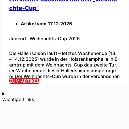
chts-Cup“
Artikel vom
17.12.2025
Jugend
·
Weihnachts-Cup 2025
Die Hallensaison läuft – letztes Wochenende (13.
– 14.12.2025) wurde in der Holstenkamphalle in B
arntrup mit dem Weihnachts-Cup das zweite Turn
ier-Wochenende dieser Hallensaison ausgetrage
...
n. Der Weihnachts-Cup wurde in der vergangenen
ZUM ARTIKEL
Hallensaison erstmals ausgetragen und beinhalte
t jeweils ein Turnier für alle unsere Jugendmannsc
haften (G- bis B-Jugend). F-Jugend – Spaß und Ei
Wichtige Links
nsatz statt Ergebnis Das Turnier-Wochenende sta
rtete am […]