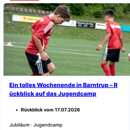
nheiten und Testspielen. September: Erste Runde
im Kreispokal (05.09.) und Start der Ligaspiele (1
2.09.). Die Sommerpause ist beendet! […]
Ein tolles Wochenende in Barntrup – R
ückblick auf das Jugendcamp
Rückblick vom
17.07.2026
Jubiläum
·
Jugendcamp