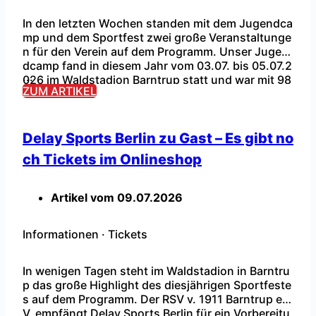
In den letzten Wochen standen mit dem Jugendca
mp und dem Sportfest zwei große Veranstaltunge
n für den Verein auf dem Programm. Unser Jugen
dcamp fand in diesem Jahr vom 03.07. bis 05.07.2
...
026 im Waldstadion Barntrup statt und war mit 98
ZUM ARTIKEL
Teilnehmern, passend zum fünfjährigen Jubiläum,
fast ausgebucht. Das Jugendcamp startete am Fr
eitag (Tag 1) mit einer Begrüßung […]
Delay Sports Berlin zu Gast – Es gibt no
ch Tickets im Onlineshop
Artikel vom
09.07.2026
Informationen
·
Tickets
In wenigen Tagen steht im Waldstadion in Barntru
p das große Highlight des diesjährigen Sportfeste
s auf dem Programm. Der RSV v. 1911 Barntrup e.
V. empfängt Delay Sports Berlin für ein Vorbereitu