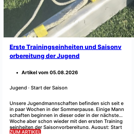
Erste Trainingseinheiten und Saisonv
orbereitung der Jugend
Artikel vom
05.08.2026
Jugend
·
Start der Saison
Unsere Jugendmannschaften befinden sich seit e
in paar Wochen in der Sommerpause. Einige Mann
schaften beginnen in dieser oder in der nächsten
Woche aber schon wieder mit den ersten Training
...
seinheiten der Saisonvorbereitung. August: Start
ZUM ARTIKEL
der Saisonvorbereitung mit den ersten Trainingsei