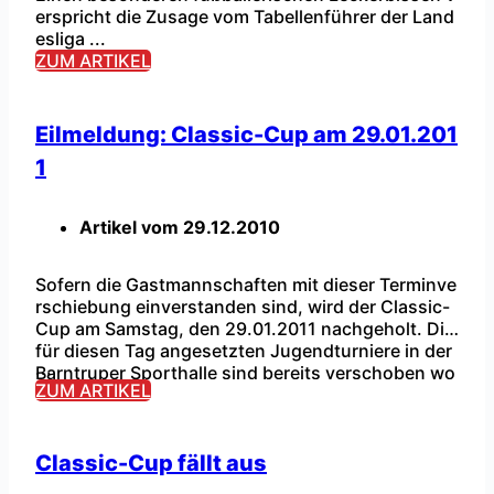
erspricht die Zusage vom Tabellenführer der Land
esliga ...
ZUM ARTIKEL
Eilmeldung: Classic-Cup am 29.01.201
1
Artikel vom
29.12.2010
Sofern die Gastmannschaften mit dieser Terminve
rschiebung einverstanden sind, wird der Classic-
Cup am Samstag, den 29.01.2011 nachgeholt. Die
für diesen Tag angesetzten Jugendturniere in der
...
Barntruper Sporthalle sind bereits verschoben wo
ZUM ARTIKEL
rden. Bekanntlich findet am Freitag, den 28.01.201
1 unsere Jahreshauptversammlung an gleichem O
rt statt. Somit dürften sich am Folgetag alle RSVer
in Feierlaune befinden. Eine endgültige Bestätigun
Classic-Cup fällt aus
g […]