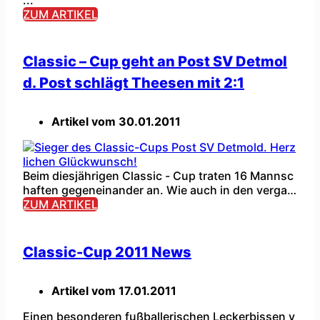
ZUM ARTIKEL
Classic – Cup geht an Post SV Detmol
d. Post schlägt Theesen mit 2:1
Artikel vom
30.01.2011
Beim diesjährigen Classic - Cup traten 16 Mannsc
haften gegeneinander an. Wie auch in den vergan
genen Jahren wurden die Mannschaften in vier Gr
ZUM ARTIKEL
uppen a` vier Teams eingeteilt. Leider sagte einen
Tag vor Turnierbeginn die Mannschaft des FC Nie
heim ab.Trotz der Absage wurden den zahlreichen
Classic-Cup 2011 News
Zuschauern wieder sehr gute Hallenkost i ...
Artikel vom
17.01.2011
Einen besonderen fußballerischen Leckerbissen v