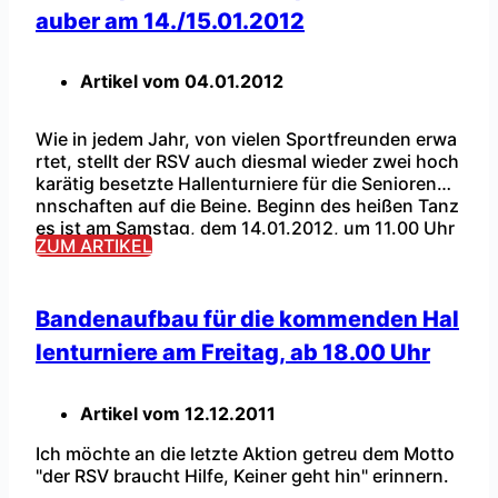
auber am 14./15.01.2012
Artikel vom
04.01.2012
Wie in jedem Jahr, von vielen Sportfreunden erwa
rtet, stellt der RSV auch diesmal wieder zwei hoch
karätig besetzte Hallenturniere für die Seniorenma
nnschaften auf die Beine. Beginn des heißen Tanz
...
es ist am Samstag, dem 14.01.2012, um 11.00 Uhr
ZUM ARTIKEL
mit dem Classic-Cup 2012. Die Fortsetzung des H
allenwochenendes findet schon am darauffolgen
den Sonntag, dem 15.01.2012 mit dem Neujahrs-C
up statt. […]
Bandenaufbau für die kommenden Hal
lenturniere am Freitag, ab 18.00 Uhr
Artikel vom
12.12.2011
Ich möchte an die letzte Aktion getreu dem Motto
"der RSV braucht Hilfe, Keiner geht hin" erinnern.
...