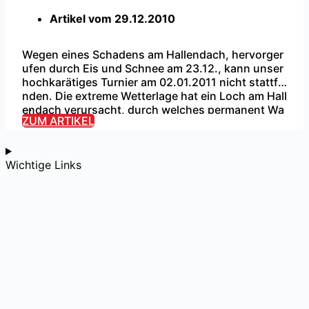
Artikel vom
29.12.2010
Wegen eines Schadens am Hallendach, hervorger
ufen durch Eis und Schnee am 23.12., kann unser
hochkarätiges Turnier am 02.01.2011 nicht stattfi
nden. Die extreme Wetterlage hat ein Loch am Hall
...
endach verursacht, durch welches permanent Wa
ZUM ARTIKEL
sser tropft. Leider läßt sich dieses Loch momenta
n nicht schließen, sodass bei möglicher Inbetrieb
nahme der Halle eine erhöhte Verletzungsgefahr f
Wichtige Links
ür alle Spieler bestehen […]