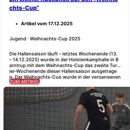
chts-Cup“
Artikel vom
17.12.2025
Jugend
·
Weihnachts-Cup 2025
Die Hallensaison läuft – letztes Wochenende (13.
– 14.12.2025) wurde in der Holstenkamphalle in B
arntrup mit dem Weihnachts-Cup das zweite Turn
ier-Wochenende dieser Hallensaison ausgetrage
...
n. Der Weihnachts-Cup wurde in der vergangenen
ZUM ARTIKEL
Hallensaison erstmals ausgetragen und beinhalte
t jeweils ein Turnier für alle unsere Jugendmannsc
haften (G- bis B-Jugend). F-Jugend – Spaß und Ei
nsatz statt Ergebnis Das Turnier-Wochenende sta
rtete am […]