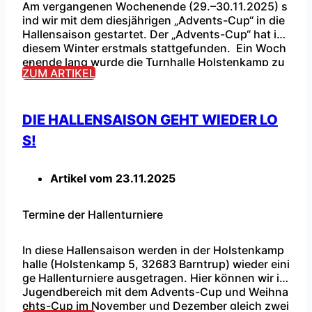
Am vergangenen Wochenende (29.–30.11.2025) s
ind wir mit dem diesjährigen „Advents-Cup“ in die
Hallensaison gestartet. Der „Advents-Cup“ hat in
diesem Winter erstmals stattgefunden. Ein Woch
...
enende lang wurde die Turnhalle Holstenkamp zu
ZUM ARTIKEL
m Austragungsort mehrerer „Blitz-Turniere“ der F
-, E- und D-Jugend. Die teilnehmenden Mannscha
ften, darunter auch einige aus Niedersachsen und
Hannover, begeisterten mit gutem und qualitativ
DIE HALLENSAISON GEHT WIEDER LO
hochwertigem Fußball, […]
S!
Artikel vom
23.11.2025
Termine der Hallenturniere
In diese Hallensaison werden in der Holstenkamp
halle (Holstenkamp 5, 32683 Barntrup) wieder eini
ge Hallenturniere ausgetragen. Hier können wir im
Jugendbereich mit dem Advents-Cup und Weihna
...
chts-Cup im November und Dezember gleich zwei