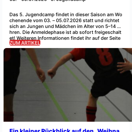
Das 5. Jugendcamp findet in dieser Saison am Wo
chenende vom 03. – 05.07.2026 statt und richtet
sich an Jungen und Mädchen im Alter von 5–14 Ja
hren. Die Anmeldephase ist ab sofort freigeschalt
...
et! Weiteren Informationen findet ihr auf der Seite
ZUM ARTIKEL
für das Jugendcamp. Hier könnt euch direkt anme
lden bzw. euch einen Teilnehmerplatz sichern. Hie
r kommt ihr […]
Ein kleiner Rückblick auf den „Weihna