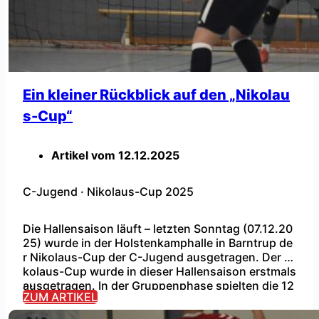
Ein kleiner Rückblick auf den „Nikolau
s-Cup“
Artikel vom
12.12.2025
C-Jugend
·
Nikolaus-Cup 2025
Die Hallensaison läuft – letzten Sonntag (07.12.20
25) wurde in der Holstenkamphalle in Barntrup de
r Nikolaus-Cup der C-Jugend ausgetragen. Der Ni
kolaus-Cup wurde in dieser Hallensaison erstmals
...
ausgetragen. In der Gruppenphase spielten die 12
ZUM ARTIKEL
Mannschaften, zum Teil auch aus Niedersachsen,
unterteilt in zwei Gruppen um den Einzug in die E