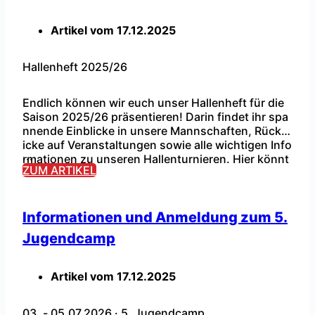
Artikel vom
17.12.2025
Hallenheft 2025/26
Endlich können wir euch unser Hallenheft für die
Saison 2025/26 präsentieren! Darin findet ihr spa
nnende Einblicke in unsere Mannschaften, Rückbl
icke auf Veranstaltungen sowie alle wichtigen Info
...
rmationen zu unseren Hallenturnieren. Hier könnt
ZUM ARTIKEL
ihr das Hallenheft online lesen:https://rsv-barntru
p.de/Wordpress/hallenheft/ Das Hallenheft liegt a
uch wieder bei den kommenden Hallenturnieren in
der Holstenkamphalle für euch aus – also reinsch
Informationen und Anmeldung zum 5.
auen & […]
Jugendcamp
Artikel vom
17.12.2025
03. - 05.07.2026
·
5. Jugendcamp